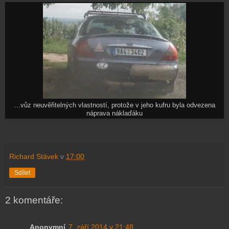
...vůz neuvěřitelných vlastností, protože v jeho kufru byla odvezena
náprava náklaďáku
Richard Stávek
v
17:00
Sdílet
2 komentáře:
Anonymní
7. září 2014 v 21:48