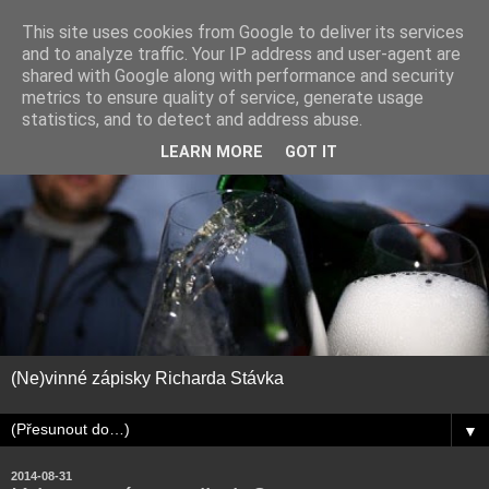
This site uses cookies from Google to deliver its services
and to analyze traffic. Your IP address and user-agent are
shared with Google along with performance and security
metrics to ensure quality of service, generate usage
statistics, and to detect and address abuse.
LEARN MORE
GOT IT
(Ne)vinné zápisky Richarda Stávka
▼
2014-08-31