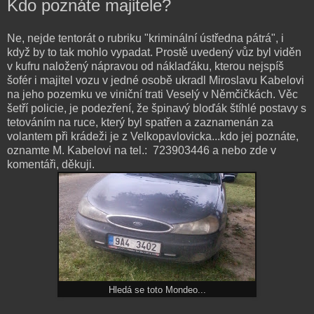
Kdo poznáte majitele?
Ne, nejde tentorát o rubriku "kriminální ústředna pátrá", i
když by to tak mohlo vypadat. Prostě uvedený vůz byl viděn
v kufru naložený nápravou od náklaďáku, kterou nejspíš
šofér i majitel vozu v jedné osobě ukradl Miroslavu Kabelovi
na jeho pozemku ve viniční trati Veselý v Němčičkách. Věc
šetří policie, je podezření, že špinavý bloďák štíhlé postavy s
tetováním na ruce, který byl spatřen a zaznamenán za
volantem při krádeži je z Velkopavlovicka...kdo jej poznáte,
oznamte M. Kabelovi na tel.: 723903446 a nebo zde v
komentáři, děkuji.
Hledá se toto Mondeo...