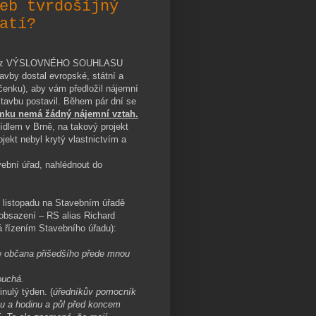
eb tvrdošíjný
atí?
 je bez VÝSLOVNÉHO SOUHLASU
avby dostal evropské, státní a
čenku), aby vám předložil nájemní
tavbu postavil. Během pár dní se
ku nemá žádný nájemní vztah.
dlem v Brně, na takový projekt
jekt nebyl krytý vlastnictvím a
vební úřad, nahlédnout do
.
 listopadu na Stavebním úřadě
obsazení – RS alias Richard
 řízením Stavebního úřadu):
e občana přišedšího přede mnou
ouchá.
nulý týden. (
úředníkův pomocník
hivu a hodinu a půl před koncem