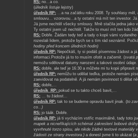
RS:
no…a co.
(
úředník listuje lejstry
)
úředník RP:
…a na začátku roku 2008. Ty souhlasy měl, a
smlouvu… vzorovou…a ty ostatní má mít ten investor. Já
Já jsme nechtěl všecky smlouvy. Mně stačila jedna jako 
Ty ostatní jsem už nechtěl. Takže to musí mít ten kdo žá
RS:
Dobře. Žádám tedy teď a tady o kopii vámi vydaného 
rozeslali lidem, protože bych se s tím rád seznámil. Počká
hodiny před koncem úředních hodin)
úředník RP:
Nepočkáš, ty si podáš písemnou žádost a já t
informaci.Protože já to to musím ofotit a začernit. (
svatá p
nemožu sdělovat datumy narození a takové osobní údaje.
RS:
dobře, ale teď je 16:30 a můžete mi tu kopii připravit n
úředník RP:
nemůžu to udělat teďka, protože nemám písem
zaevidovat na podatelně. A já nemám povinnost ti dělat n
RS:
dobře,…
úředník
RP:
pokud se tu takto chceš bavit,…
RS:
… tu žádost…
úředník RP:
tak to se budeme opravdu bavit jinak. (
to
zav
co...)
RS:
jo táák. Dobře.
úředník RP:
já ti vycházím vstříc maximálně, tady toto jse
mapek a nicneříkajících schémat zakreslení bobové dráhy 
vyvrhnuté torzo spisu, ale nikde žádné textové materiál
žádosti ze strany investora.)
a donesl jsme ti to ukázat (
a