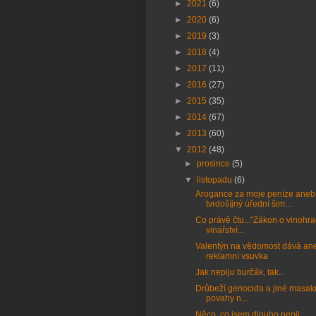
►
2021
(6)
►
2020
(6)
►
2019
(3)
►
2018
(4)
►
2017
(11)
►
2016
(27)
►
2015
(35)
►
2014
(67)
►
2013
(60)
▼
2012
(48)
►
prosince
(5)
▼
listopadu
(6)
Arogance za moje peníze aneb
tvrdošíjný úřední šim...
Co právě čtu..."Zákon o vinohra
vinařství...
Valentýn na vědomost dává ane
reklamní vsuvka
Jak nepiju burčák, tak...
Drůbeží genocida a jiné masakry
povahy n...
Něco, co jsem dlouho nepil