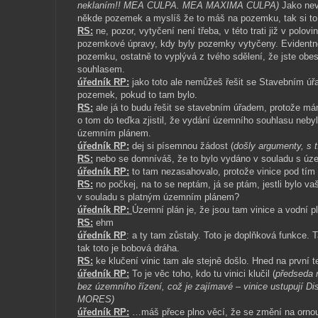
neklaním!! MEA CULPA. MEA MAXIMA CULPA)
Jako nev
někde pozemek a myslíš že to máš na pozemku, tak si to 
RS:
ne, pozor, vytyčení není třeba, v této trati již v polov
pozemkové úpravy, kdy byly pozemky vytyčeny. Evidentn
pozemku, ostatně to vyplývá z tvého sdělení, že jste obe
souhlasem.
úředník RP:
jako toto ale nemůžeš řešit se Stavebním úřad
pozemek, pokud to tam bylo.
RS:
ale já to budu řešit se stavebním úřadem, protože má
o tom do teďka zjistil, že vydání územního souhlasu neby
územním plánem.
úředník RP:
dej si písemnou žádost (
došly argumenty, s t
RS:
nebo se domníváš, že to bylo vydáno v souladu s ú
úředník RP:
to tam nezasahovalo, protože vinice pod tím 
RS:
no počkej, na to se neptám, já se ptám, jestli bylo 
v souladu s platným územním plánem?
úředník RP:
Územní plán je, že jsou tam vinice a vodní p
RS:
ehm
úředník RP
: a ty tam zůstaly. Toto je doplňková funkce. T
tak toto je bobová dráha.
RS:
ke klučení vinic tam ale stejně došlo. Hned na první 
úředník RP:
To je věc toho, kdo tu vinici klučil (
předseda 
bez územního řízení, což je zajímavé – vinice ustupují
MORES)
úředník RP:
…máš přece plno věcí, že se změní na orno