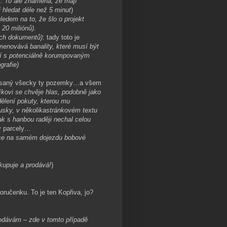
tí. To ale znamená, že mají
 hledat déle než 5 minut
)
ledem na to, že šlo o projekt
20 miliónů).
ých dokumentů)
: tady toto je
menovává banality, které musí být
ní s potenciálně korumpovaným
grafie)
ypsaný všecky ty pozemky…a všem
íkovi se chvěje hlas, podobně jako
dělení pokuty, kterou mu
usky, v několikastránkovém textu
ak s hanbou raději nechal celou
ý parcely…
se na samém dojezdu bobové
 kupuje a prodává!
)
oručenku. To je ten Kopřiva, jo?
dodávám – zde v tomto případě