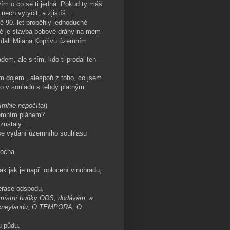
ím o co se ti jedná. Pokud ty máš
nech vytyčit, a zjistíš…
ině 90. let proběhly jednoduché
ě je stavba bobové dráhy na mém
sílali Milana Kopřivu územním
em, ale s tím, kdo ti prodal ten
m dojem , alespoň z toho, co jsem
lo v souladu s tehdy platným
ímhle nepočítal
)
zemním plánem?
zůstaly.
vaše vydání územního souhlasu
locha.
ak jak je např. oplocení vinohradu,
terase odspodu.
místní buňky ODS, dodávám, a
 Disneylandu, O TEMPORA, O
u půdu.