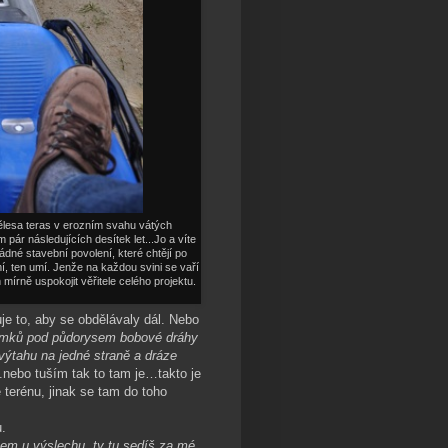
ělesa teras v erozním svahu vátých
ár následujících desítek let...Jo a víte
dné stavební povolení, které chtějí po
í, ten umí. Jenže na každou svini se vaří
mírně uspokojit věřitele celého projektu.
je to, aby se obdělávaly dál. Nebo
mků pod půdorysem bobové dráhy
výtahu na jedné straně a dráze
nebo tuším tak to tam je…takto je
 terénu, jinak se tam do toho
.
sem u výslechu, ty tu sedíš za mé