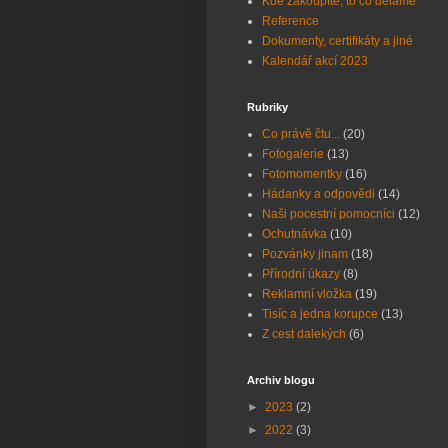
Kde zakoupíte, to co děláme
Reference
Dokumenty, certifikáty a jiné
Kalendář akcí 2023
Rubriky
Co právě čtu...
(20)
Fotogalerie
(13)
Fotomomentky
(16)
Hádanky a odpovědi
(14)
Naši pocestní pomocníci
(12)
Ochutnávka
(10)
Pozvánky jinam
(18)
Přírodní úkazy
(8)
Reklamní vložka
(19)
Tisíc a jedna korupce
(13)
Z cest dalekých
(6)
Archiv blogu
►
2023
(2)
►
2022
(3)