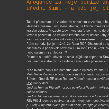
Arogance za moje peníze an
úřední šiml – a kdo jej pl
Tak si představte, že zjistíte, že na vašem pozemku
vlastníka pozemku umístěna stavba, na kterou investor st
krajské dotace. Vyzvete tedy investora (písemně, na doru
vztah k pozemku, na základě kterého dostal dotace, aby s
vám dostane
bezelstné
odpovědi, že
k uvedenému pozem
Ptám se tedy, jak je možné, že Rada ROP Jihozápad se sí
odsouhlasila příspěvek bezmála 12 miliónů korun, když pro
nebo nájemními smlouvami?
Řeknete si, dobře, chyba se stala, půjdu se poptat na Sta
dokumentace stavby, na základě čeho vydali povolení atd
Níže uvádím popis mé poměrně krátké epizody ze dne 21.
MěÚ Velké Pavlovice (kurzívou je můj komentář, osoby a 
Stávek, úředník RP alias Roman Pláteník, osoba pověřená
RS:
Dobrý den!
úředník Roman Pláteník, osoba pověřená řízením, vyřizuj
občan odchází.
úředník RP neodpovídá na pozdrav, ale alespoň tupě nasl
RS:
Přišel jsem se podívat na spis, který jsem poptával mi
p. Stehlík mi totiž týden před tím sdělil, že spis je v arc