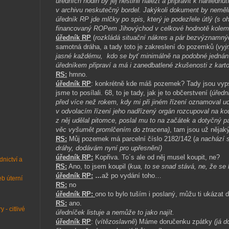
úředních hodin by jej nestihli nalézt a připravit k nahlédnu
v archivu neskutečný bordel. Jakýkoli dokument by neměli
úředník RP jde mlčky po spis, který je podezřele útlý (s oh
financovaný ROPem Jihovýchod v celkové hodnotě kolem 
úředník RP
(
rozkládá situační nákres a pár bezvýznamn
samotná dráha, a tady toto je zakreslení do pozemků (
vyj
jasné každému,
kdo se byť minimálně na podobné jedná
úředníkem připraví a má i zanedbatlené zkušenosti z karto
RS:
hmno.
úředník RP
: konkrétně kde máš pozemek? Tady jsou v
jsme to posílali. 68, to je tady, jak je to občerstvení (
úředn
před více než rokem, kdy mi při jiném řízení oznamoval u
v odvolacím řízení jeho nadřízený orgán rozcupoval na ko
z něj udělal pitomce, poslal mu to na začátek a dotyčný p
věc vyšumět promlčením do ztracena)
, tam jsou už nějak
RS:
Můj pozemek má parcelní číslo 2182/142 (
a nachází 
dráhy, dodávám nyní pro upřesnění)
úředník RP:
Kopřiva. To´s ale od něj musel koupit, ne?
dnictví a
RS:
Ano, to jsem koupil (
kua, to se snad stává, ne, že se
úředník RP:
…
až po vydání toho…
b úterní
RS:
no
úředník RP:
ono to bylo tuším i poslaný, můžu ti ukázat d
RS:
ano.
 - citlivé
úředníček listuje a nemůže to jako najít.
úředník RP
: (
vítězoslavně
) Máme doručenku zpátky
(já 