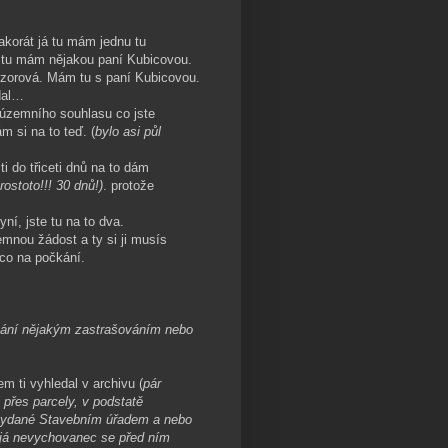
korát já tu mám jednu tu
 tu mám nějakou paní Kubicovou.
vzorová. Mám tu s paní Kubicovou.
dal…
územního souhlasu co jste
m si na to teď. (
bylo asi půl
i do třiceti dnů na to dám
rostoto!!! 30 dnů!)
. protože
yní, jste tu na to dva.
nou žádost a ty si ji musís
ěco na počkání.
ání nějakým zastrašováním nebo
m ti vyhledal v archivu (
pár
přes parcely, v podstatě
y vydané Stavebním úřadem a nebo
 já nevychovanec se před ním