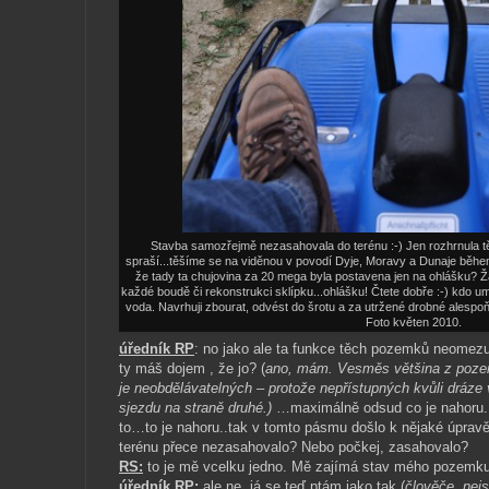
Stavba samozřejmě nezasahovala do terénu :-) Jen rozhrnula t
spraší...těšíme se na viděnou v povodí Dyje, Moravy a Dunaje během p
že tady ta chujovina za 20 mega byla postavena jen na ohlášku? Žá
každé boudě či rekonstrukci sklípku...ohlášku! Čtete dobře :-) kdo um
voda. Navrhuji zbourat, odvést do šrotu a za utržené drobné alespoň 
Foto květen 2010.
úředník RP
: no jako ale ta funkce těch pozemků neomezu
ty máš dojem , že jo? (
ano, mám. Vesměs většina z poze
je neobdělávatelných – protože nepřístupných kvůli dráze 
sjezdu na straně druhé.)
…maximálně odsud co je nahoru..
to…to je nahoru..tak v tomto pásmu došlo k nějaké úpravě
terénu přece nezasahovalo? Nebo počkej, zasahovalo?
RS:
to je mě vcelku jedno. Mě zajímá stav mého pozemku
úředník RP:
ale ne, já se teď ptám jako tak (
člověče, nej