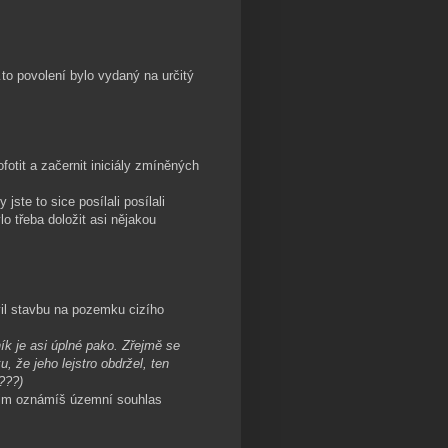
to povolení bylo vydaný na určitý
tit a začernit iniciály zmíněných
jste to sice posílali posílali
 třeba doložit asi nějakou
vil stavbu na pozemku cizího
ík je asi úplné pako. Zřejmě se
že jeho lejstro obdržel, ten
???)
y jim oznámíš územní souhlas