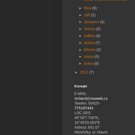
►
října
(6)
►
září
(1)
►
července
(4)
►
června
(2)
►
května
(4)
►
dubna
(7)
►
března
(2)
►
února
(5)
►
ledna
(6)
►
2011
(7)
Kontakt
E-MAIL:
richard@stawek.cz
Telefon: 00420-
775197443
LOC.GPS:
48°56'7.708"N,
16°49'25.950"E
Adresa: 691 07
Němčičky; ul. Hlavní