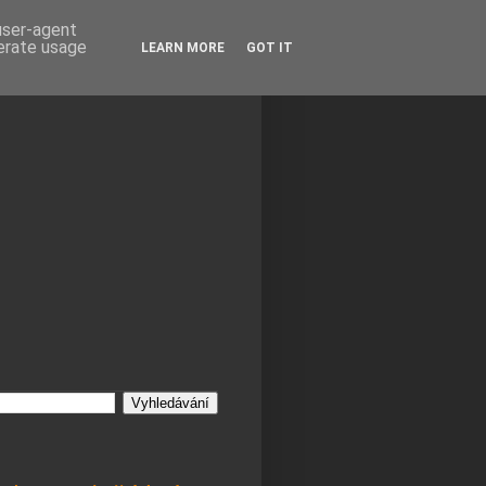
 user-agent
nerate usage
LEARN MORE
GOT IT