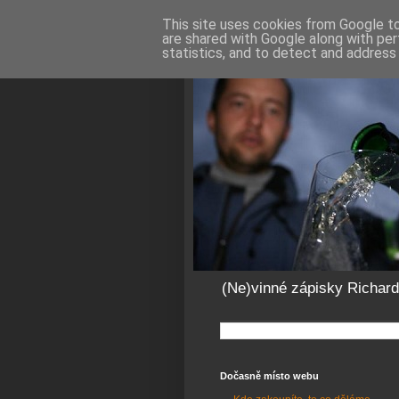
This site uses cookies from Google to 
are shared with Google along with per
statistics, and to detect and address
(Ne)vinné zápisky Richar
Dočasně místo webu