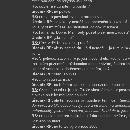
fikce doručení po uplynutí lhůt není)
RS:
dobře, ale co jste mu posílali?
úředník RP:
no povolení!
RS:
no na to povolení bych se rád podíval
Úředník RP
: no jako ty nemáš zas oprávnění k povolení…
lidi a ty si už můžeš jen nahlídnou do dokumentace.
RS:
ha ha ha. Dobře. Mám tedy poslat písemnou žádost?
Úředník RP
: jako na co?
RS:
Chci vidět to povolení, protože…
úředník RP:
ale ty nemáš dů…já ti nemožu…já ti musím ofo
lidí…
RS:
V pohodě, začerni. To je jedna věc, druhá věc je, že vy 
majitelům pozemků, každopádně se domnívám, že tam bylo
nájemní smlouvu k dotčeným pozemkům, ne?
úředník RP
: stačí souhlas.
RS:
a ten souhlas máš?
úředník RP
: no ti říkám, se posílal ten územní souhlas.
RS:
územní souhlas..jo tak. Takže vlastně investor posta
člověka aniž by měl jeho souhlas.
úředník RP:
ale ten souhlas byl posílaný těm lidem (
úředn
domnívá, že ON odsouhlasuje vše a od koho má doručenku, 
automaticky, pokud se neozve, souhlasí. Kua kde to jsme
RS:
no počkej, ale ten majitel musí dát souhlas, ne že t
Stavebního úřadu.
úředník RP:
no to ale bylo v roce 2008.