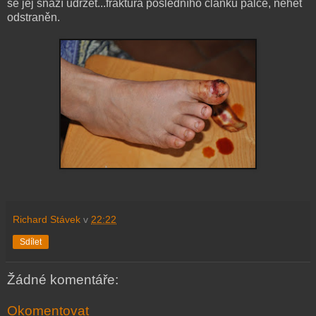
se jej snaží udržet...fraktura posledního článku palce, nehet
odstraněn.
Richard Stávek
v
22:22
Sdílet
Žádné komentáře:
Okomentovat