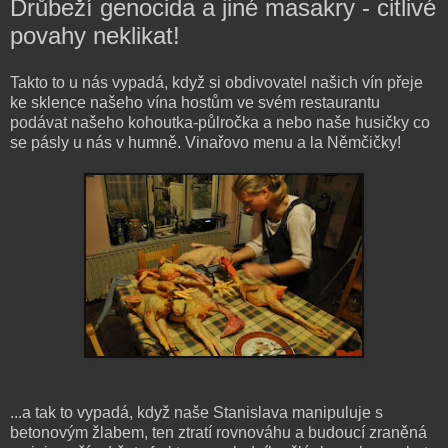
Drůbeží genocida a jiné masakry - citlivé
povahy neklikat!
Takto to u nás vypadá, když si obdivovatel našich vín přeje
ke sklence našeho vína hostům ve svém restaurantu
podávat našeho kohoutka-půlročka a nebo naše husičky co
se pásly u nás v humně. Vinařovo menu a la Němčičky!
...a tak to vypadá, když naše Stanislava manipuluje s
betonovým žlabem, ten ztratí rovnováhu a budoucí zraněná