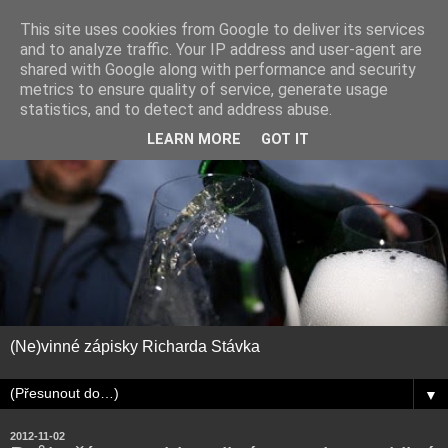
This site uses cookies from Google to deliver its services
and to analyze traffic. Your IP address and user-agent are
shared with Google along with performance and security
metrics to ensure quality of service, generate usage
statistics, and to detect and address abuse.
LEARN MORE
GOT IT
(Ne)vinné zápisky Richarda Stávka
▼
2012-11-02