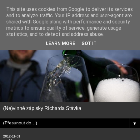
This site uses cookies from Google to deliver its services
and to analyze traffic. Your IP address and user-agent are
shared with Google along with performance and security
metrics to ensure quality of service, generate usage
statistics, and to detect and address abuse.
LEARN MORE
GOT IT
(Ne)vinné zápisky Richarda Stávka
▼
2012-11-01