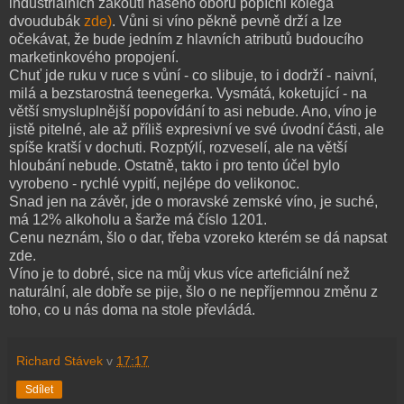
industriálních zákoutí našeho oboru popíchl kolega
dvoudubák
zde)
. Vůni si víno pěkně pevně drží a lze
očekávat, že bude jedním z hlavních atributů budoucího
marketinkového propojení.
Chuť jde ruku v ruce s vůní - co slibuje, to i dodrží - naivní,
milá a bezstarostná teenegerka. Vysmátá, koketující - na
větší smysluplnější popovídání to asi nebude. Ano, víno je
jistě pitelné, ale až příliš expresivní ve své úvodní části, ale
spíše kratší v dochuti. Rozptýlí, rozveselí, ale na větší
hloubání nebude. Ostatně, takto i pro tento účel bylo
vyrobeno - rychlé vypití, nejlépe do velikonoc.
Snad jen na závěr, jde o moravské zemské víno, je suché,
má 12% alkoholu a šarže má číslo 1201.
Cenu neznám, šlo o dar, třeba vzoreko kterém se dá napsat
zde.
Víno je to dobré, sice na můj vkus více arteficiální než
naturální, ale dobře se pije, šlo o ne nepříjemnou změnu z
toho, co u nás doma na stole převládá.
Richard Stávek
v
17:17
Sdílet