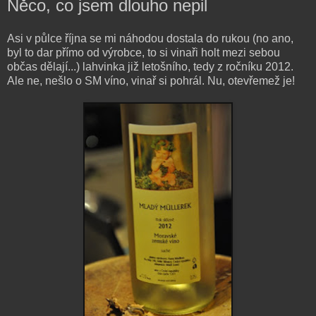
Něco, co jsem dlouho nepil
Asi v půlce října se mi náhodou dostala do rukou (no ano,
byl to dar přímo od výrobce, to si vinaři holt mezi sebou
občas dělají...) lahvinka již letošního, tedy z ročníku 2012.
Ale ne, nešlo o SM víno, vinař si pohrál. Nu, otevřemež je!