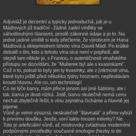
Adjustáž je decentní a typicky jednoduchá, jak je u
Mádlových již tradiční - žádné zadní vinětky se
sáhodlouhými litaniemi, prostě zákonné údaje a je to. Na
jedné jadiné vinětě si tedy přečteme, že výrobcem je Hana
Mádlová a sklepmistrem tohoto vína David Mádl. Po krátké
debatě s tím, kdo u tohoto vína sice není v popředí, ale
stejně tam někde je, s Frantou, o autentičnosti vinařského
přístupu se dozvídám, že "Mullerek byl ale s kvasinkami".
Což o to, pokud to byly jen ty kvasinky, ale z jiskrnosti vína,
které bylo ještě před několika týdny hroznem, nepřestávám
kroutit hlavou. Ale co, um technologi!
Co se týče barvy, mám přece jenom asi jiné šablony, ale i
tak, barva je dosti nízká. Jistě, barvu skutečně nemá cenu
nechat zbytečně řešit, k vínu zejména čicháme a hlavně jej
pijeme.
Vůně je velmi výrazná, neskutečně "štavnatá" a přímo vybízí
k prvnímu doušku. Jenže, voní takto hrozen milerky? Ne.
Toto je arteficiální vůně, ač mistrovsky zvládnuta moderními
podpůrnými prostředky současné enologie (hezky si do