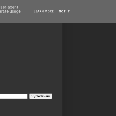
 user-agent
nerate usage
LEARN MORE
GOT IT