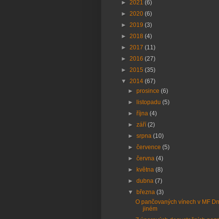
►
2021
(6)
►
2020
(6)
►
2019
(3)
►
2018
(4)
►
2017
(11)
►
2016
(27)
►
2015
(35)
▼
2014
(67)
►
prosince
(6)
►
listopadu
(5)
►
října
(4)
►
září
(2)
►
srpna
(10)
►
července
(5)
►
června
(4)
►
května
(8)
►
dubna
(7)
▼
března
(3)
O pančovaných vínech v MF Dn
jiném