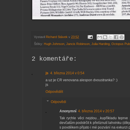
Vystavil
Richard Stávek
v
23:52
Štítky:
Hugh Johnson
,
Jancis Robinson
,
Julia Harding
,
Octopus Publ
2 komentáře:
js
4. března 2014 v 0:54
a uz je CR venovana alespon dvoustranka? :)
js
Odpovědět
Odpovědi
Anonymní
4. března 2014 v 20:57
Tak rychle věci nejdou....kupříkladu teprve
devčatům podstrčit k přelíznutí lahvinku (dík
s povděkem přijato i mé pozvání na exkurzi 