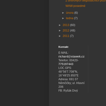
Z únorových degustačních pozn
WAW posedmé
►
února
(6)
►
ledna
(7)
►
2013
(60)
►
2012
(48)
►
2011
(7)
Kontakt
E-MAIL:
richard@stawek.cz
Telefon: 00420-
775197443
LOC.GPS:
48°56'7.708"N,
16°49'25.950"E
Adresa: 691 07
Němčičky; ul. Hlavní
206
FB: Ryšák Divý