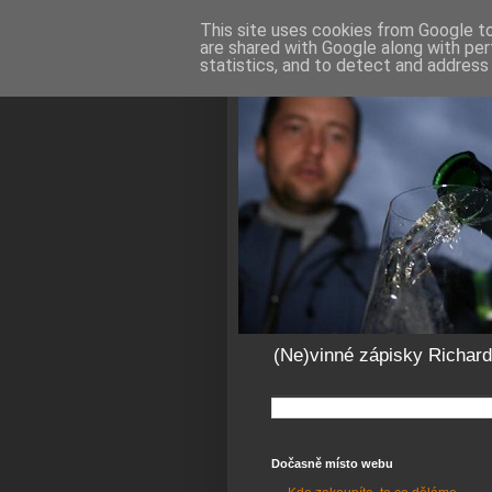
This site uses cookies from Google to 
are shared with Google along with per
statistics, and to detect and address
(Ne)vinné zápisky Richar
Dočasně místo webu