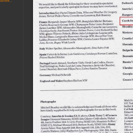
ámek...