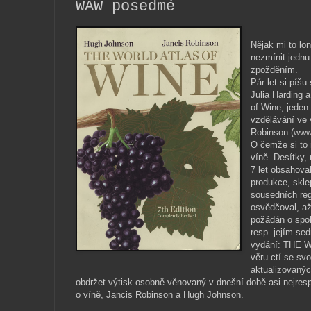
WAW posedmé
Nějak mi to lon
nezmínit jednu
zpožděním.
Pár let si píš
Julia Harding 
of Wine, jeden 
vzdělávání ve v
Robinson (www
O čemže si to 
víně. Desítky,
7 let obsahova
produkce, sklep
sousedních reg
osvědčoval, až
požádán o spol
resp. jejím s
vydání: THE 
věru ctí se sv
aktualizovanýc
obdržet výtisk osobně věnovaný v dnešní době asi nejrespe
o víně, Jancis Robinson a Hugh Johnson.