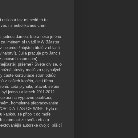
i uniklo a tak mi nedá to tu
 věc i s několikaměsíčním
u s jednou dámou, která nese jméno
a za jménem si uvádí MW (Master
z nejprestižnějších titulů v oblasti
inařství). Julia pracuje pro Jancis
.jancisrobinson.com).
nejčastěji píšeme? Světe div se, o
 možná stovky mailů za uplynulých
ly časté konzultace stran odrůd,
ů z našich končin, ale i třeba
ionů. Léta plynula, Stávek se asi
 byl jednou v letech 2011-2012
upráci na výpravné publikaci,
edmém, kompletně přepracovaném
WORLD ATLAS OF WINE. Bylo mi
ou kapkou se připojit do moře
h informací ze světa vína a
ktovanější autorské dvojici píšící