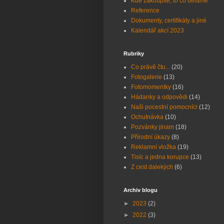
Kde zakoupíte, to co děláme
Reference
Dokumenty, certifikáty a jiné
Kalendář akcí 2023
Rubriky
Co právě čtu...
(20)
Fotogalerie
(13)
Fotomomentky
(16)
Hádanky a odpovědi
(14)
Naši pocestní pomocníci
(12)
Ochutnávka
(10)
Pozvánky jinam
(18)
Přírodní úkazy
(8)
Reklamní vložka
(19)
Tisíc a jedna korupce
(13)
Z cest dalekých
(6)
Archiv blogu
►
2023
(2)
►
2022
(3)