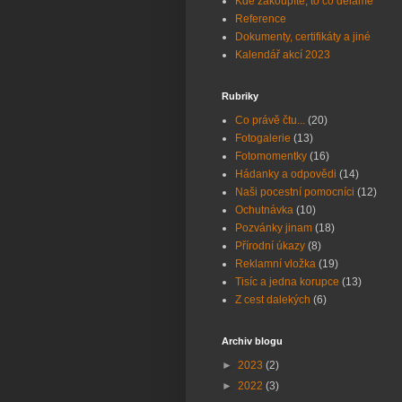
Kde zakoupíte, to co děláme
Reference
Dokumenty, certifikáty a jiné
Kalendář akcí 2023
Rubriky
Co právě čtu...
(20)
Fotogalerie
(13)
Fotomomentky
(16)
Hádanky a odpovědi
(14)
Naši pocestní pomocníci
(12)
Ochutnávka
(10)
Pozvánky jinam
(18)
Přírodní úkazy
(8)
Reklamní vložka
(19)
Tisíc a jedna korupce
(13)
Z cest dalekých
(6)
Archiv blogu
►
2023
(2)
►
2022
(3)