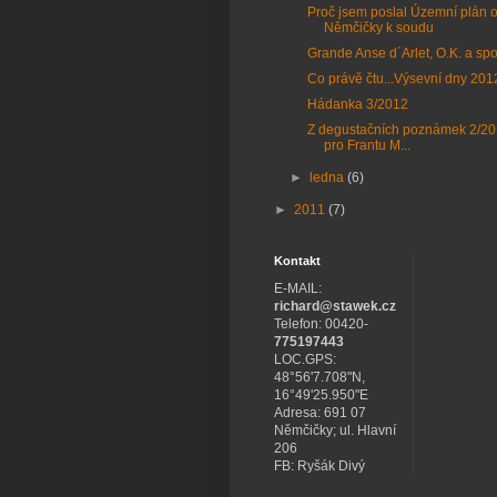
Proč jsem poslal Územní plán 
Němčičky k soudu
Grande Anse d´Arlet, O.K. a spo
Co právě čtu...Výsevní dny 201
Hádanka 3/2012
Z degustačních poznámek 2/201
pro Frantu M...
►
ledna
(6)
►
2011
(7)
Kontakt
E-MAIL:
richard@stawek.cz
Telefon: 00420-
775197443
LOC.GPS:
48°56'7.708"N,
16°49'25.950"E
Adresa: 691 07
Němčičky; ul. Hlavní
206
FB: Ryšák Divý