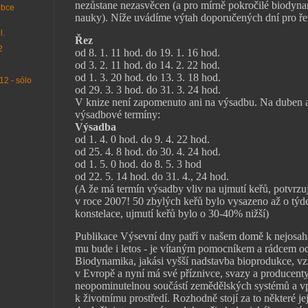
nezůstane nezasvěcen (a pro mírně pokročilé biodyna
obce
nauky). Níže uvádíme výtah doporučených dní pro ře
l.
Řez
2
od 8. 1. 11 hod. do 19. 1. 16 hod.
od 3. 2. 11 hod. do 14. 2. 22 hod.
od 1. 3. 20 hod. do 13. 3. 18 hod.
2 - sólo
od 29. 3. 3 hod. do 31. 3. 24 hod.
V knize není zapomenuto ani na výsadbu. Na duben a
výsadbové termíny:
Výsadba
od 1. 4. 0 hod. do 9. 4. 22 hod.
od 25. 4. 8 hod. do 30. 4. 24 hod.
od 1. 5. 0 hod. do 8. 5. 3 hod
od 22. 5. 14 hod. do 31. 4., 24 hod.
(A že má termín výsadby vliv na ujmutí keřů, potvrz
v roce 2007! 50 zbylých keřů bylo vysazeno až o týd
konstelace, ujmutí keřů bylo o 30-40% nižší)
Publikace Výsevní dny patří v našem domě k nejosah
mu bude i letos - je vítaným pomocníkem a rádcem od
Biodynamika, jakási vyšší nadstavba bioprodukce, vzn
v Evropě a nyní má své příznivce, svazy a producenty
neopominutelnou součástí zemědělských systémů a vpr
k životnímu prostředí. Rozhodně stojí za to některé je