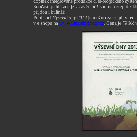
doplněk integrované produkce či ekologického systé
Součástí publikace je v závěru též soubor receptů z bi
přijdou i kulináři.
Publikaci
Výsevní dny 2012
je možno zakoupit v reda
v e-shopu na
www.vinarskyobzor.cz
. Cena je 79 Kč