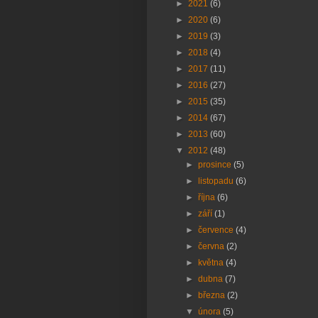
►
2021
(6)
►
2020
(6)
►
2019
(3)
►
2018
(4)
►
2017
(11)
►
2016
(27)
►
2015
(35)
►
2014
(67)
►
2013
(60)
▼
2012
(48)
►
prosince
(5)
►
listopadu
(6)
►
října
(6)
►
září
(1)
►
července
(4)
►
června
(2)
►
května
(4)
►
dubna
(7)
►
března
(2)
▼
února
(5)