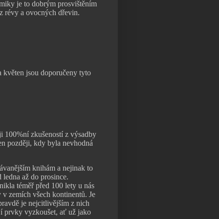
miky je to dobrým prosvištěním
z révy a ovocných dřevin.
 květen jsou doporučeny tyto
uji 100%ní zkušeností z výsadby
en později, kdy byla nevhodná
ávanějším knihám a nejinak to
 ledna až do prosince.
ikla téměř před 100 lety u nás
 v zemích všech kontinentů. Je
avdě je nejcitlivějším z nich
jí prvky vyzkoušet, ať už jako