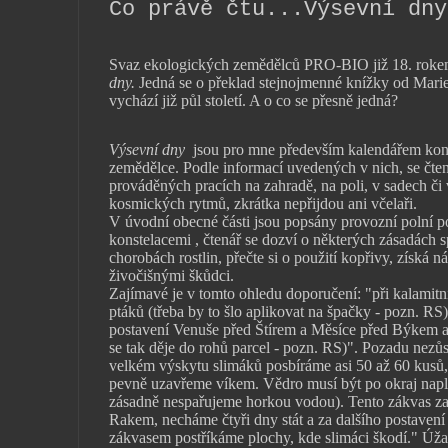
Co právě čtu...Výsevní dny
Svaz ekologických zemědělců PRO-BIO již 18. roke
dny.
Jedná se o překlad stejnojmenné knížky od Mar
vychází již půl století. A o co se přesně jedná?
Výsevní dny
jsou pro mne především kalendářem kons
zemědělce. Podle informací uvedených v nich, se čt
prováděných pracích na zahradě, na poli, v sadech či 
kosmických rytmů, zkrátka nepřijdou ani včelaři.
V úvodní obecné části jsou popsány provozní polní po
konstelacemi , čtenář se dozví o některých zásadách s
chorobách rostlin, přečte si o použití kopřivy, získá n
živočišnými škůdci.
Zajímavé je v tomto ohledu doporučení: "při kalamit
ptáků (třeba by to šlo aplikovat na špačky - pozn. RS
postavení Venuše před Štírem a Měsíce před Býkem 
se tak děje do rohů parcel - pozn. RS)". Pozadu nezůs
velkém výskytu slimáků posbíráme asi 50 až 60 kusů,
pevně uzavřeme víkem. Vědro musí být po okraj nap
zásadně nespařujeme horkou vodou). Tento zákvas za
Rakem, necháme čtyři dny stát a za dalšího postave
zákvasem postříkáme plochy, kde slimáci škodí." Úža