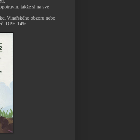
mu.
opotravin, takže si na své
kci Vinařského obzoru nebo
 vč. DPH 14%.