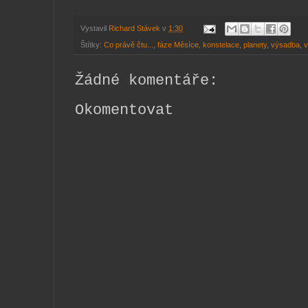
Vystavil
Richard Stávek
v
1:30
Štítky:
Co právě čtu...
,
fáze Měsíce
,
konstelace
,
planety
,
výsadba
,
v
Žádné komentáře:
Okomentovat