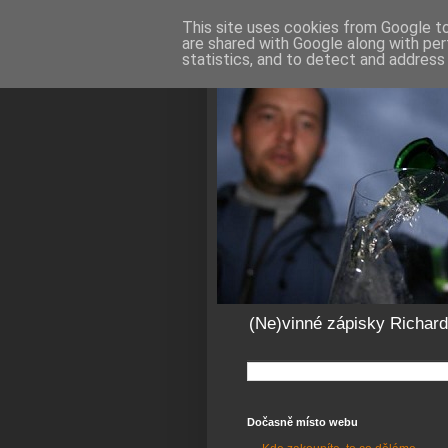
This site uses cookies from Google to 
are shared with Google along with per
statistics, and to detect and address
(Ne)vinné zápisky Richar
Dočasně místo webu