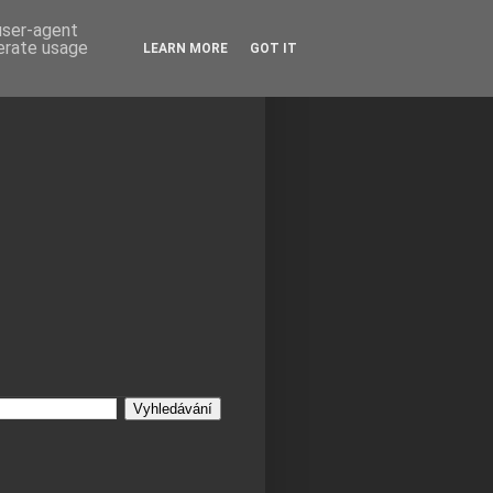
 user-agent
nerate usage
LEARN MORE
GOT IT