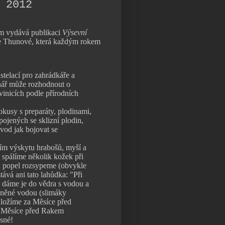
 2012
m vydává publikaci
Výsevní
ie Thunové, která každým rokem
telací pro zahrádkáře a
enář může rozhodnout o
vinicích podle přírodních
kusy s preparáty, plodinami,
pojených se sklizní plodin,
ávod jak bojovat se
ním výskytu hrabošů, myší a
) spálíme několik kožek při
a popel rozsypeme (obvykle
tává ani tato lahůdka: "Při
 dáme je do vědra s vodou a
lněné vodou (slimáky
ložíme za Měsíce před
ní Měsíce před Rakem
sné!