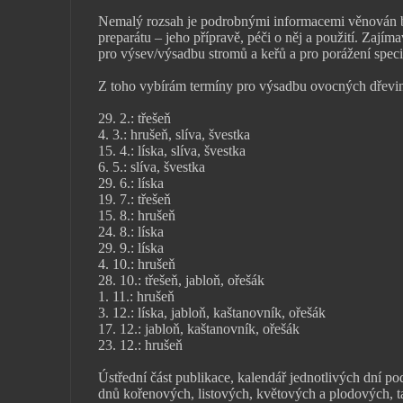
Nemalý rozsah je podrobnými informacemi věnován
preparátu – jeho přípravě, péči o něj a použití. Zajím
pro výsev/výsadbu stromů a keřů a pro porážení speci
Z toho vybírám termíny pro výsadbu ovocných dřevi
29. 2.: třešeň
4. 3.: hrušeň, slíva, švestka
15. 4.: líska, slíva, švestka
6. 5.: slíva, švestka
29. 6.: líska
19. 7.: třešeň
15. 8.: hrušeň
24. 8.: líska
29. 9.: líska
4. 10.: hrušeň
28. 10.: třešeň, jabloň, ořešák
1. 11.: hrušeň
3. 12.: líska, jabloň, kaštanovník, ořešák
17. 12.: jabloň, kaštanovník, ořešák
23. 12.: hrušeň
Ústřední část publikace, kalendář jednotlivých dní p
dnů kořenových, listových, květových a plodových, t