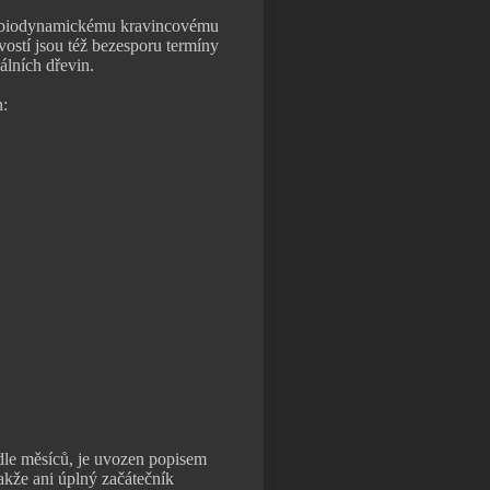
 biodynamickému kravincovému
avostí jsou též bezesporu termíny
álních dřevin.
n:
odle měsíců, je uvozen popisem
akže ani úplný začátečník