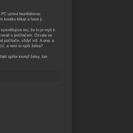
u PC uzmul bezdrátovou
 koutku klikat a honit ji.
 vysvětlujíce mu, že to je myš k
acovali s počítačem. Ozvala se
od počítače, vždyť víš. A ona: a
íí, a není to spíš želva?
fakt spíše krunýř želvy, tan