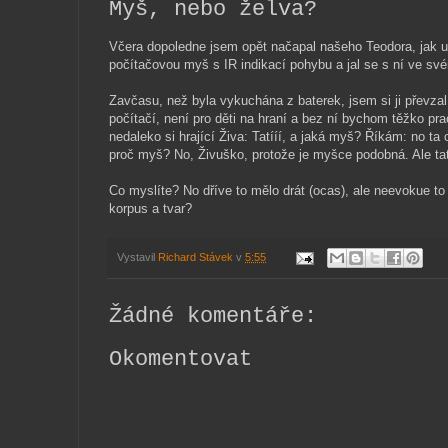
Myš, nebo želva?
Včera dopoledne jsem opět načapal našeho Teodora, jak 
počítačovou myš s IR indikací pohybu a jal se s ní ve svém
Zavčasu, než byla vykuchána z baterek, jsem si ji převzal
počítačí, není pro děti na hraní a bez ní bychom těžko pr
nedaleko si hrající Živa: Tatííí, a jaká myš? Říkám: no ta 
proč myš? No, Živuško, protože je myšce podobná. Ale tatí
Co myslíte? No dříve to mělo drát (ocas), ale neevokue to 
korpus a tvar?
Vystavil
Richard Stávek
v
5:55
Žádné komentáře:
Okomentovat