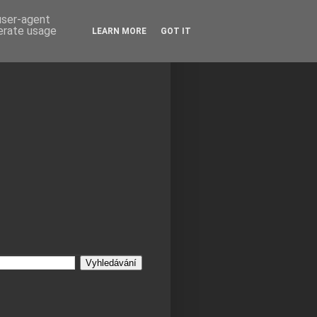
 user-agent
nerate usage
LEARN MORE
GOT IT