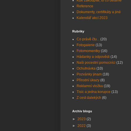
Kde zakoupíte, to co děláme
Reference
Dokumenty, certifikáty a jiné
Kalendář akcí 2023
Rubriky
Co právě čtu...
(20)
Fotogalerie
(13)
Fotomomentky
(16)
Hádanky a odpovědi
(14)
Naši pocestní pomocníci
(12)
Ochutnávka
(10)
Pozvánky jinam
(18)
Přírodní úkazy
(8)
Reklamní vložka
(19)
Tisíc a jedna korupce
(13)
Z cest dalekých
(6)
Archiv blogu
►
2023
(2)
►
2022
(3)