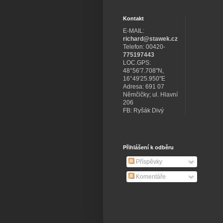
Kontakt
E-MAIL:
richard@stawek.cz
Telefon: 00420-
775197443
LOC.GPS:
48°56'7.708"N,
16°49'25.950"E
Adresa: 691 07
Němčičky; ul. Hlavní
206
FB: Ryšák Divý
Přihlášení k odběru
Příspěvky
Komentáře