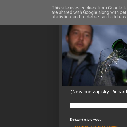
This site uses cookies from Google to 
are shared with Google along with per
statistics, and to detect and address
(Ne)vinné zápisky Richar
Dočasně místo webu