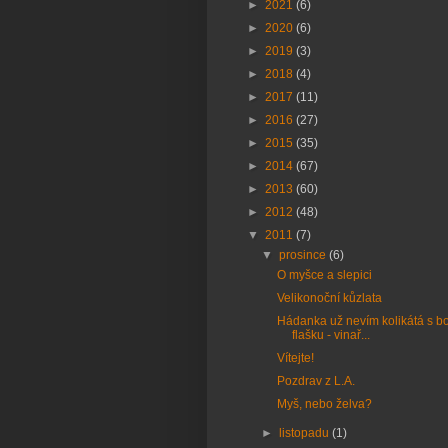
►
2021
(6)
►
2020
(6)
►
2019
(3)
►
2018
(4)
►
2017
(11)
►
2016
(27)
►
2015
(35)
►
2014
(67)
►
2013
(60)
►
2012
(48)
▼
2011
(7)
▼
prosince
(6)
O myšce a slepici
Velikonoční kůzlata
Hádanka už nevím kolikátá s b
flašku - vinař...
Vítejte!
Pozdrav z L.A.
Myš, nebo želva?
►
listopadu
(1)