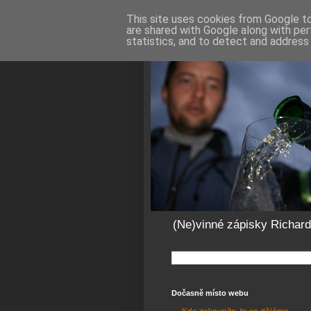
This site uses cookies from Google to 
are shared with Google along with per
statistics, and to detect and address
(Ne)vinné zápisky Richar
Dočasně místo webu