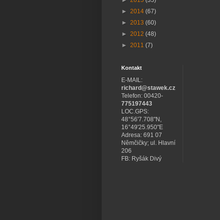
►
2015
(35)
►
2014
(67)
►
2013
(60)
►
2012
(48)
►
2011
(7)
Kontakt
E-MAIL:
richard@stawek.cz
Telefon: 00420-
775197443
LOC.GPS:
48°56'7.708"N,
16°49'25.950"E
Adresa: 691 07
Němčičky; ul. Hlavní
206
FB: Ryšák Divý