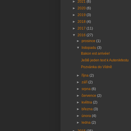
►
2021
(6)
►
2020
(6)
►
2019
(3)
►
2018
(4)
►
2017
(11)
▼
2016
(27)
►
prosince
(1)
▼
listopadu
(3)
Bakon est arrivée!
Ještě jeden text k Autenikfestu
Pozvánka do Vídně
►
října
(2)
►
září
(2)
►
srpna
(6)
►
července
(2)
►
května
(2)
►
března
(3)
►
února
(4)
►
ledna
(2)