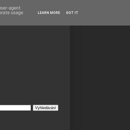
 user-agent
nerate usage
LEARN MORE
GOT IT