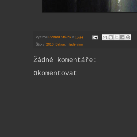
Vystavil
Richard Stávek
v
16:44
Štítky:
2016
,
Bakon
,
mladé víno
Žádné komentáře:
Okomentovat