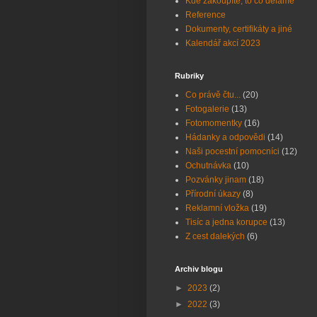
Kde zakoupíte, to co děláme
Reference
Dokumenty, certifikáty a jiné
Kalendář akcí 2023
Rubriky
Co právě čtu...
(20)
Fotogalerie
(13)
Fotomomentky
(16)
Hádanky a odpovědi
(14)
Naši pocestní pomocníci
(12)
Ochutnávka
(10)
Pozvánky jinam
(18)
Přírodní úkazy
(8)
Reklamní vložka
(19)
Tisíc a jedna korupce
(13)
Z cest dalekých
(6)
Archiv blogu
►
2023
(2)
►
2022
(3)