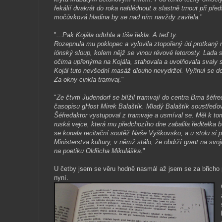
fekálií dvakrát do roka nahlédnout a slastně trnout při před
močůvková hladina by se nad ním navždy zavřela.
"
"
...Pak Kojála odtrhla a tiše řekla: A teď ty.
Rozepnula mu poklopec a vylovila ztopořený úd protkaný n
iónský sloup, kolem nějž se vinou révové letorosty. Lada s
očima upřenýma na Kojála, stahovala a uvolňovala svaly 
Kojál tuto nevšední masáž dlouho nevydržel. Vyřinul se do
Za okny cinkla tramvaj.
"
"
Ze čtvrti Judendorf se blížil tramvají do centra Brna šéfr
časopisu gHost Mirek Balaštík. Mladý Balaštík soustřeď
Šéfredaktor vystupoval z tramvaje a usmíval se. Měl k t
ruská vejce, která mu předchozího dne zabalila ředitelka
se konala recitační soutěž Naše Vyškovsko, a u stolu si 
Ministerstva kultury, v němž stálo, že obdrží grant na svoj
na poetiku Oldřicha Mikuláška.
"
U četby jsem se věru hodně nasmál až jsem se za břicho po
nyní.