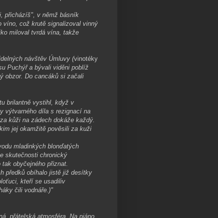
, přicházíš", v němž básník
 víno, což krutě signalizoval vinný
ko miloval tvrdá vína, takže
videlných návštěv Úmluvy (
vinotéky
u Puchýř a bývali viděni poblíž
ský obzor. Do cancáků si začali
 brilantně vystihl, když v
 výtvarného díla s rezignací na
ka za kůži na zádech dokáže každý.
im jej okamžitě pověsili za kuži
ovodu mladinkých blonďatých
ve skutečnosti chronický
 tak obyčejného přiznat.
h předků obíhalo jistě již desítky
loťuci, kteří se usadiliv
áky čili vodnáře.)"
á, přátelská atmosféra. Na piáno