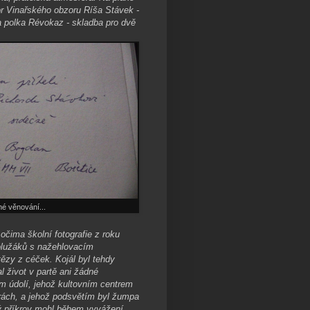
r Vinařského obzoru Ríša Stávek -
a polka Révokaz - skladba pro dvě
é věnování...
 očima školní fotografie z roku
polužáků s nažehlovacím
tězy z céček. Kojál byl tehdy
 život v partě ani žádné
m údolí, jehož kultovním centrem
hrách, a jehož podsvětím byl žumpa
ý příkrov mohl během vyvážení