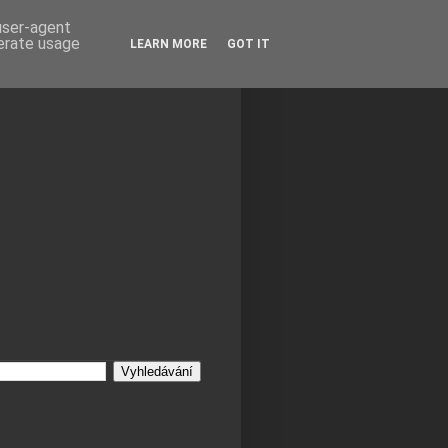
 user-agent
nerate usage
LEARN MORE
GOT IT