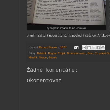
...typografie zvládnutá na jedničku...
prvním začtení nepustíte až na poslední stránce. A takov
Vystavil
Richard Stávek
v
16:51
Štítky:
Balaštík
,
Bogdan Trojak
,
Brněnské metro
,
Brno
,
Co právě čtu
Minařík
,
Skácel
,
Stávek
Žádné komentáře:
Okomentovat