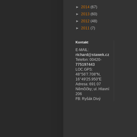
►
2014
(67)
►
2013
(60)
►
2012
(48)
►
2011
(7)
Kontakt
E-MAIL:
richard@stawek.cz
Telefon: 00420-
775197443
LOC.GPS:
48°56'7.708"N,
16°49'25.950"E
Adresa: 691 07
Němčičky; ul. Hlavní
206
FB: Ryšák Divý