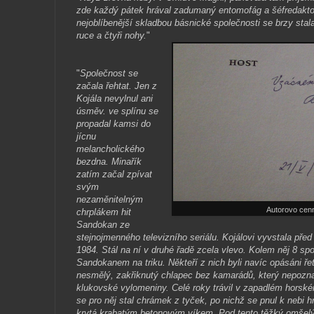
zde každý pátek hrával zadumaný entomofág a šéfredakto
nejoblíbenější skladbou básnické společnosti se brzy stal
ruce a čtyři nohy.
"
"
Společnost se
začala řehtat. Jen z
Kojála nevylnul ani
úsměv. ve splínu se
propadal kamsi do
jícnu
melancholického
bezdna. Minařík
zatím začal zpívat
svým
nezaměnitelným
Autorovo cenn
chrplákem hit
Sandokan ze
stejnojmenného televizního seriálu. Kojálovi vyvstala před
1984. Stál na ní v druhé řadě zcela vlevo. Kolem něj 8 s
Sandokanem na triku. Někteří z nich byli navíc opásáni ře
nesmělý, zakřiknutý chlapec bez kamarádů, který nepoznal
klukovské vylomeniny. Celé roky trávil v zapadlém horské
se pro něj stal chrámek z tyček, po nichž se pnul k nebi 
krytá krabatým betonovým víkem. Pod tento těžký omšel