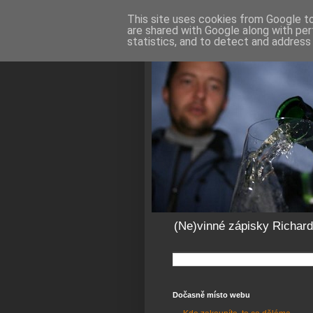
This site uses cookies from Google to 
are shared with Google along with per
statistics, and to detect and address
(Ne)vinné zápisky Richar
Dočasně místo webu