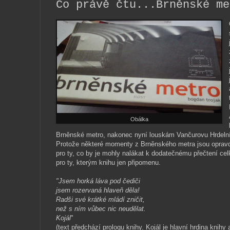
Co právě čtu...Brněnské me
Obálka
Brněnské metro, nakonec nyní louskám Vančurovu Hrdelní 
Protože některé momenty z Brněnského metra jsou opravd
pro ty, co by je mohly nalákat k dodatečnému přečtení cel
pro ty, kterým knihu jen připomenu.
"Jsem horká láva pod čediči
jsem rozervaná hlaveň děla!
Radši své krátké mládí zničit,
než s ním vůbec nic neudělat.
Kojál
"
(text předchází prologu knihy. Kojál je hlavní hrdina knihy