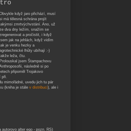
tro
Obvykle když jaro přichází, musí
si má tělesná schrána projít
jakýmsi zmrtvýchvstání. Ano, už
ze dva dny ležím, snažím se
zregenerovat a pročistit, i když
jsem jak na jehlách, když vidím
jak je venku hezky a
agrotechnické lhůty ubíhají :-)
takže leža, čtu.
Prolouskal jsem Štampachovu
Anthroposofii, následně si po
letech připoměl Trojakovo
při.
u mimořádné, uvedu jich tu pár
ku (kniha je stále
v distribuci
), ale i
 a autorovo alter ego - pozn. RS)