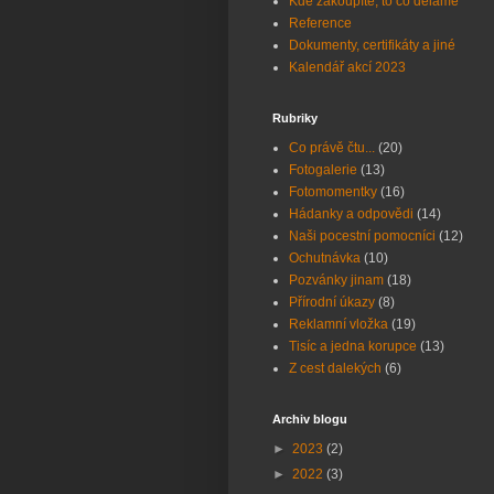
Kde zakoupíte, to co děláme
Reference
Dokumenty, certifikáty a jiné
Kalendář akcí 2023
Rubriky
Co právě čtu...
(20)
Fotogalerie
(13)
Fotomomentky
(16)
Hádanky a odpovědi
(14)
Naši pocestní pomocníci
(12)
Ochutnávka
(10)
Pozvánky jinam
(18)
Přírodní úkazy
(8)
Reklamní vložka
(19)
Tisíc a jedna korupce
(13)
Z cest dalekých
(6)
Archiv blogu
►
2023
(2)
►
2022
(3)