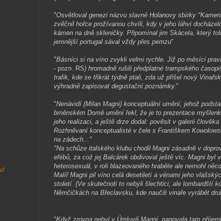
"
Osvětloval genezi názvu slavné Holanovy sbírky "Kameni
zvěčnil hořce prožívanou chvíli, kdy v jeho láhvi docházelo
kámen na dně skleničky. Připomínal jim Skácela, který toli
jemnější portugal sával vždy přes pemzu
"
"
Básníci si na víno zvykli velmi rychle. Již po měsíci pra
- pozn. RS
) hromadně rušili předplatné trampského časopis
trafik, kde se třikrát týdně ptali, zda už přišel nový Vinař
výhradně zapisovat degustační poznámky.
"
"
Nenávidí (Milan Magni) konceptuální umění, jehož podstatu
brněnském Domě umění řekl, že je to prezentace myšlenky
jeho realizaci, a ještě drze dodal: pověsit v galerii člově
Rozhněvaní konceptualisté v čele s Františkem Kowolowsk
na zádech..."
"Na schůze italského klubu chodil Magni zásadně v dopr
efébů, za což jej Balcárek obdivoval ještě víc. Magni byl 
heterosexuál, v roli blazeovaného hraběte ale nemohl něco
u!
Malíř Magni pil víno celá desetiletí a vénami jeho vlašskýc
století. (Ve skutečnoti to nebyli šlechtici, ale lombardští ko
Němčičkách na Břeclavsku, kde naučili vinaře vyrábět druh
"
Když zrovna nebyl v Úmluvě Magni, panovala tam příjemn