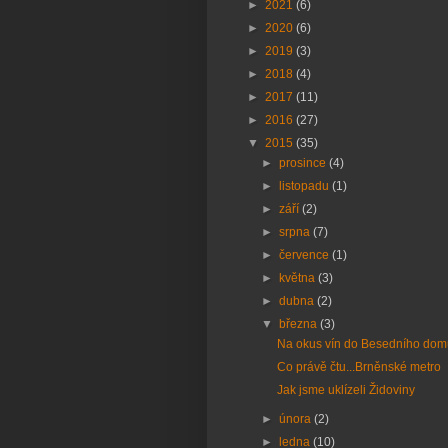
►
2021
(6)
►
2020
(6)
►
2019
(3)
►
2018
(4)
►
2017
(11)
►
2016
(27)
▼
2015
(35)
►
prosince
(4)
►
listopadu
(1)
►
září
(2)
►
srpna
(7)
►
července
(1)
►
května
(3)
►
dubna
(2)
▼
března
(3)
Na okus vín do Besedního dom
Co právě čtu...Brněnské metro
Jak jsme uklízeli Židoviny
►
února
(2)
►
ledna
(10)