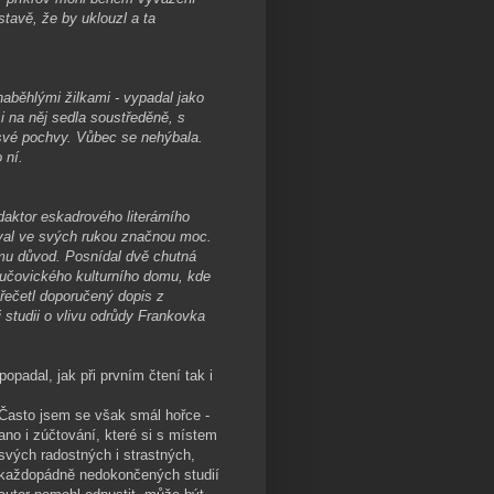
stavě, že by uklouzl a ta
aběhlými žilkami - vypadal jako
i na něj sedla soustředěně, s
své pochvy. Vůbec se nehýbala.
 ní.
edaktor eskadrového literárního
oval ve svých rukou značnou moc.
omu důvod. Posnídal dvě chutná
 bučovického kulturního domu, kde
přečetl doporučený dopis z
i studii o vlivu odrůdy Frankovka
padal, jak při prvním čtení tak i
Často jsem se však smál hořce -
ano i zúčtování, které si s místem
svých radostných i strastných,
každopádně nedokončených studií