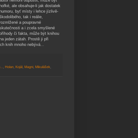
autor nemohl odpustit, může být
hořké, ale obsahuje-li jak dostatek
humoru, byť místy i lehce jízlivě-
škodolibého, tak i reálie,
rozmlžené a poupravné
skutečnosti a i zcela smyšlené
příhody či fakta, může být knihou
na jeden zátah. Prostě ji při
ých knih mnoho nebývá...
...
,
Holan
,
Kojál
,
Magni
,
Mikulášek
,